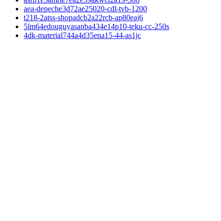
aea-depeche3d72ae25020-cdl-tvb-1200
t218-2atss-shopadcb2a22rcb-ap80eaj6
5lm64edouguyasanba434e14p10-teku-cc-250s
4dk-material744a4d35ena15-44-as1jc