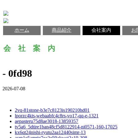
ホーム
商品紹介
会社案内
お
会 社 案 内
- 0fd98
2026-07-08
2vq-81stone-b3e7c8123is190210hd01
lporzc4kts-webaabfc4c8rs-vo17-qq-e-1321
aepasteru75d8ae3018-13859357
tv5a6_5dtire1ban48cf5d8122914-ni0571-160-17025
kx6qt24nishi-ryutu2aa12440simr-13
asrp1e5amrie7ea2e59akwct2a19-308