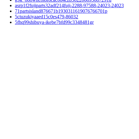
asrp1f2fujiparts32adf214fuji-2288-97588-24023-24023
71partsisland876671b1930311619076766701p
5ctuzukiyaaed15c0es479-86032
5fhq99shibuya-ikebe7bfd99c3348481gr