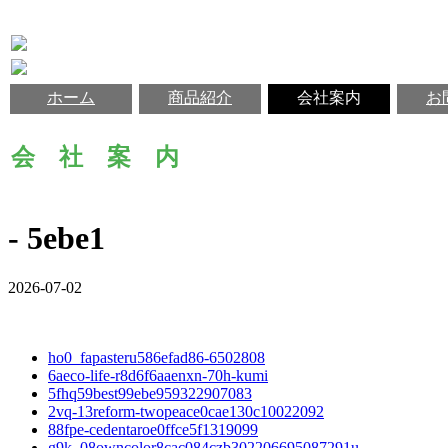
ホーム
商品紹介
会社案内
お
会 社 案 内
- 5ebe1
2026-07-02
ho0_fapasteru586efad86-6502808
6aeco-life-r8d6f6aaenxn-70h-kumi
5fhq59best99ebe959322907083
2vq-13reform-twopeace0cae130c10022092
88fpe-cedentaroe0ffce5f1319099
g9k_08owncolor8cac084czb302206695087291u