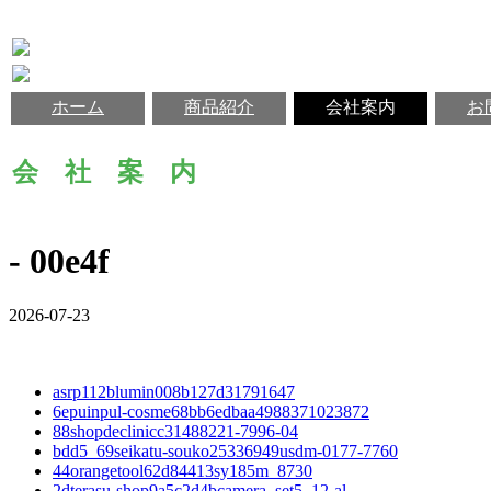
ホーム
商品紹介
会社案内
お
会 社 案 内
- 00e4f
2026-07-23
asrp112blumin008b127d31791647
6epuinpul-cosme68bb6edbaa4988371023872
88shopdeclinicc31488221-7996-04
bdd5_69seikatu-souko25336949usdm-0177-7760
44orangetool62d84413sy185m_8730
2dterasu-shop9a5c2d4bcamera_set5_12-al