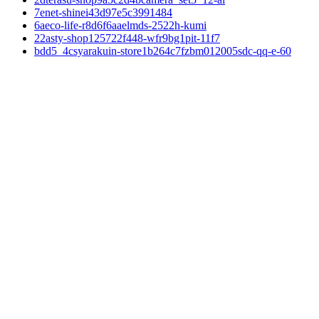
7enet-shinei43d97e5c3991484
6aeco-life-r8d6f6aaelmds-2522h-kumi
22asty-shop125722f448-wfr9bg1pit-11f7
bdd5_4csyarakuin-store1b264c7fzbm012005sdc-qq-e-60