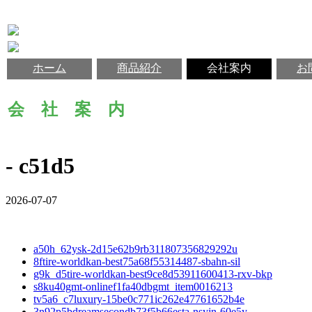
ホーム
商品紹介
会社案内
お
会 社 案 内
- c51d5
2026-07-07
a50h_62ysk-2d15e62b9rb311807356829292u
8ftire-worldkan-best75a68f55314487-sbahn-sil
g9k_d5tire-worldkan-best9ce8d53911600413-rxv-bkp
s8ku40gmt-onlinef1fa40dbgmt_item0016213
tv5a6_c7luxury-15be0c771ic262e47761652b4e
3n92p5bdreamsecondb73f5b66esta-nsyjn-60e5y