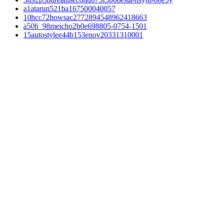
a1atarun521ba167500040057
10hcc72howsac2772894548962418663
a50h_98meicho2b0e698805-0754-1501
15autostylee44b153enov20331310001