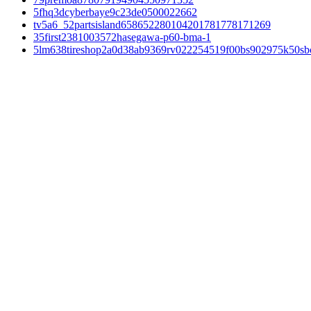
5fhq3dcyberbaye9c23de0500022662
tv5a6_52partsisland658652280104201781778171269
35first2381003572hasegawa-p60-bma-1
5lm638tireshop2a0d38ab9369rv022254519f00bs902975k50sb