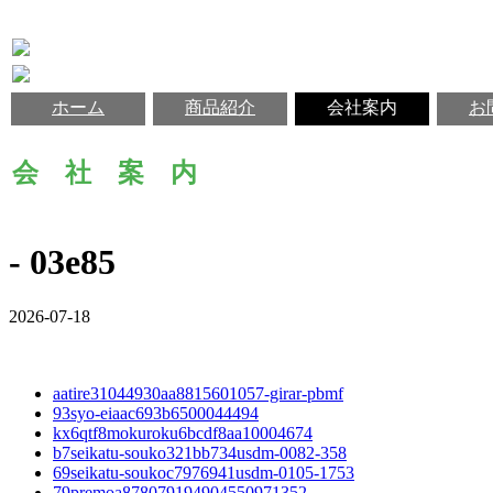
ホーム
商品紹介
会社案内
お
会 社 案 内
- 03e85
2026-07-18
aatire31044930aa8815601057-girar-pbmf
93syo-eiaac693b6500044494
kx6qtf8mokuroku6bcdf8aa10004674
b7seikatu-souko321bb734usdm-0082-358
69seikatu-soukoc7976941usdm-0105-1753
79premoa878079194904550971352