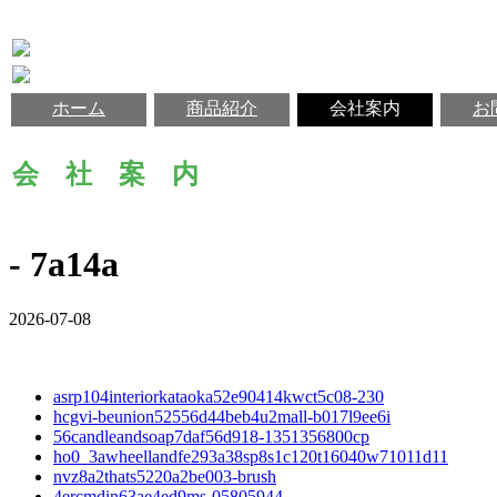
ホーム
商品紹介
会社案内
お
会 社 案 内
- 7a14a
2026-07-08
asrp104interiorkataoka52e90414kwct5c08-230
hcgvi-beunion52556d44beb4u2mall-b017l9ee6i
56candleandsoap7daf56d918-1351356800cp
ho0_3awheellandfe293a38sp8s1c120t16040w71011d11
nvz8a2thats5220a2be003-brush
4ercmdin63ae4ed9ms-05805944