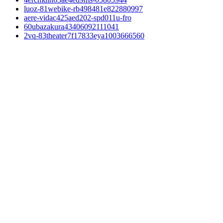
luoz-81webike-rb498481e822880997
aere-vidac425aed202-spd011u-fro
60ubazakura43406092111041
2vq-83theater7f17833eya1003666560