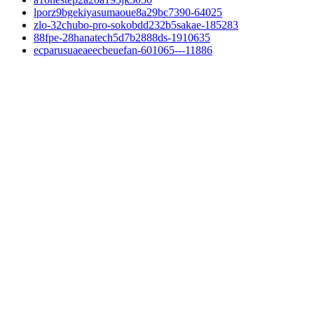
lporz9bgekiyasumaoue8a29bc7390-64025
zlo-32chubo-pro-sokobdd232b5sakae-185283
88fpe-28hanatech5d7b2888ds-1910635
ecparusuaeaeecbeuefan-601065---11886