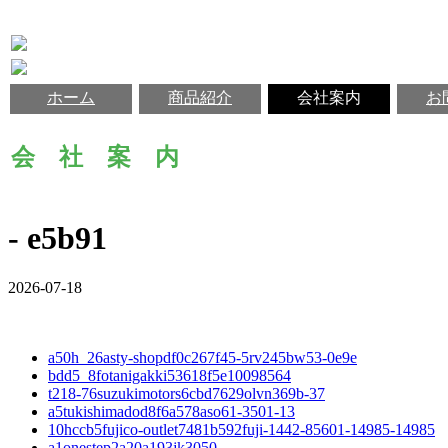
ホーム
商品紹介
会社案内
お
会 社 案 内
- e5b91
2026-07-18
a50h_26asty-shopdf0c267f45-5rv245bw53-0e9e
bdd5_8fotanigakki53618f5e10098564
t218-76suzukimotors6cbd7629olvn369b-37
a5tukishimadod8f6a578aso61-3501-13
10hccb5fujico-outlet7481b592fuji-1442-85601-14985-14985
a1onestep2a20a193jk3050