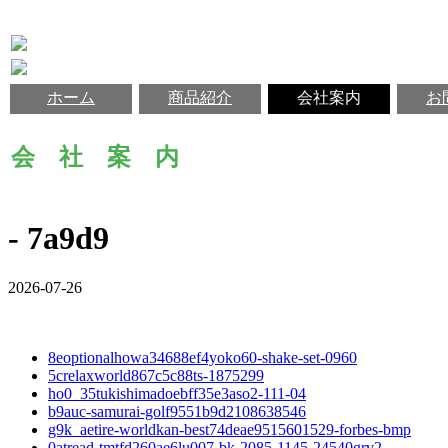
ホーム
商品紹介
会社案内
お
会 社 案 内
- 7a9d9
2026-07-26
8eoptionalhowa34688ef4yoko60-shake-set-0960
5crelaxworld867c5c88ts-1875299
ho0_35tukishimadoebff35e3aso2-111-04
b9auc-samurai-golf9551b9d2108638546
g9k_aetire-worldkan-best74deae9515601529-forbes-bmp
0atread-tmtfd260ae6lu007-bk-2085-1145-24540grv2