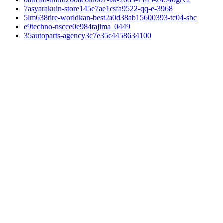
7asyarakuin-store145e7ae1csfa9522-qq-e-3968
5lm638tire-worldkan-best2a0d38ab15600393-tc04-sbc
e9techno-nscce0e984tajima_0449
35autoparts-agency3c7e35c4458634100