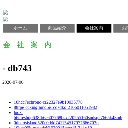
ホーム
商品紹介
会社案内
お
会 社 案 内
- db743
2026-07-06
10hcc7echrono-cr22327e9b10035778
88fpe-cckingramd5e1cc7dko-2106011051982
luoz-
b6tireshop638fb6a607768bsx220555160sndsq27665k48mb
0dpartsisland520e0ddd741154517977666703p
10hcc09k-materialf1930915tena15-24j-p10