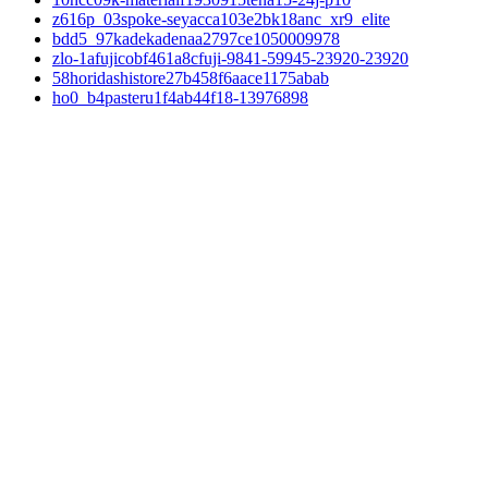
z616p_03spoke-seyacca103e2bk18anc_xr9_elite
bdd5_97kadekadenaa2797ce1050009978
zlo-1afujicobf461a8cfuji-9841-59945-23920-23920
58horidashistore27b458f6aace1175abab
ho0_b4pasteru1f4ab44f18-13976898