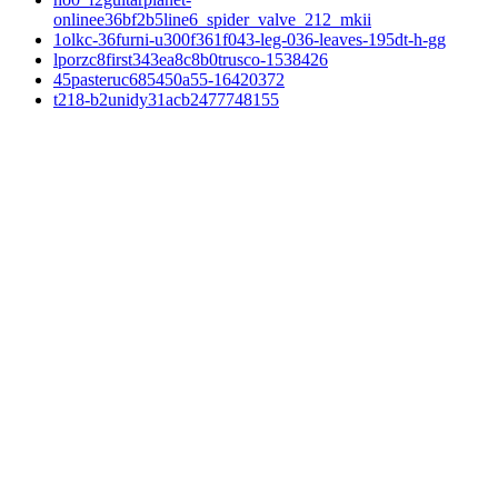
onlinee36bf2b5line6_spider_valve_212_mkii
1olkc-36furni-u300f361f043-leg-036-leaves-195dt-h-gg
lporzc8first343ea8c8b0trusco-1538426
45pasteruc685450a55-16420372
t218-b2unidy31acb2477748155