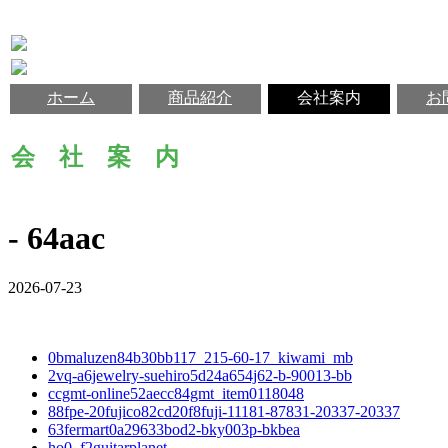
ホーム
商品紹介
会社案内
お
会 社 案 内
- 64aac
2026-07-23
0bmaluzen84b30bb117_215-60-17_kiwami_mb
2vq-a6jewelry-suehiro5d24a654j62-b-90013-bb
ccgmt-online52aecc84gmt_item0118048
88fpe-20fujico82cd20f8fuji-11181-87831-20337-20337
63fermart0a29633bod2-bky003p-bkbea
ho0_f2guitarplanet-