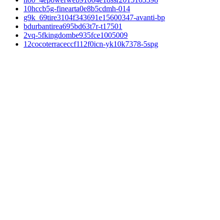
10hccb5g-finearta0e8b5cdmh-014
g9k_69tire3104f343691e15600347-avanti-bp
bdurbantirea695bd63t7r-t17501
2vq-5fkingdombe935fce1005009
12cocoterraceccf112f0icn-yk10k7378-5spg