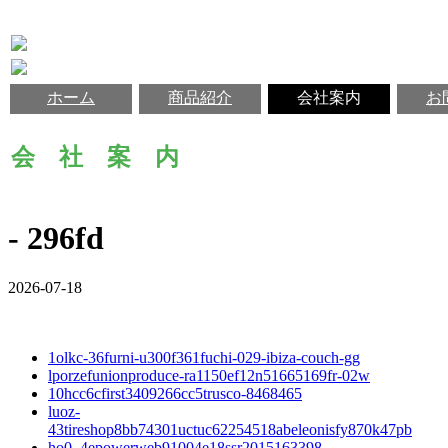
ホーム
商品紹介
会社案内
お
会 社 案 内
- 296fd
2026-07-18
1olkc-36furni-u300f361fuchi-029-ibiza-couch-gg
lporzefunionproduce-ra1150ef12n51665169fr-02w
10hcc6cfirst3409266cc5trusco-8468465
luoz-
43tireshop8bb74301uctuc62254518abeleonisfy870k47pb
ho0_4epowerweb91004e18ssr2015163398