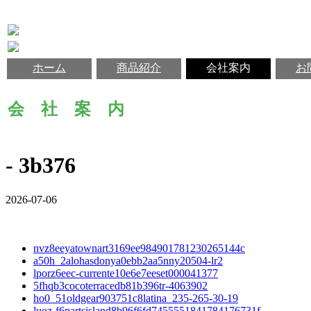
ホーム
商品紹介
会社案内
お
会 社 案 内
- 3b376
2026-07-06
nvz8eeyatownart3169ee984901781230265144c
a50h_2alohasdonya0ebb2aa5nny20504-lr2
lporz6eec-currente10e6e7eeset000041377
5fhqb3cocoterracedb81b396tr-4063902
ho0_51oldgear903751c8latina_235-265-30-19
luoz-f6partsisland8b96f6fd7455551841784176731f