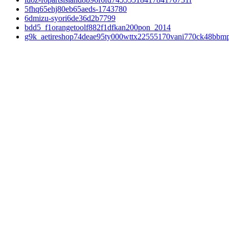
5fhq65ehj80eb65aeds-1743780
6dmizu-syori6de36d2b7799
bdd5_f1orangetoolf882f1dfkan200pon_2014
g9k_aetireshop74deae95ty000wttx22555170vani770ck48bbm