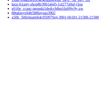
luoz-61asty-shop8b3961a645-1sf277a9af-j3ou
z616p_ccauc-igennki1dedccb8m16a99jc9y-zw
88takisyo94b588fayuas3902
a50h_50fujiparts64c05097fuji-3901-66181-21588-21588