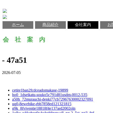
ホーム
商品紹介
会社案内
お
会 社 案 内
- 47a51
2026-07-05
cetire1ban2fcdceadomakase-19899
ho0_1dseikatu-souko5c791d81usdm-0012-535
a50h_72murauchi-denki77cb72967630002327091
uq0-8ewebike-rbb7858ed121321815
g9k_8fviventie18818f4e137ard2002oln
1olkc-e4ikebee0c4e4eddingwall_ng-2_5st_ng3_frd