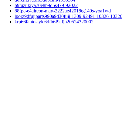
b9tuzukiya70e8b9d5s479-92022
88fpe-e4aircon-mart-2222ae42018tg140s-yoa1wd
lporz9dfujiparts990a9d30fuji-1309-92491-10326-10326
krp66fautostyle6dfb6f9afjb20524320002