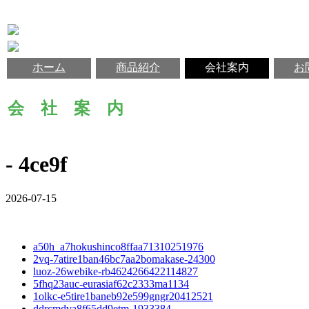
ホーム
商品紹介
会社案内
お
会 社 案 内
- 4ce9f
2026-07-15
a50h_a7hokushinco8ffaa71310251976
2vq-7atire1ban46bc7aa2bomakase-24300
luoz-26webike-rb4624266422114827
5fhq23auc-eurasiaf62c2333ma1134
1olkc-e5tire1baneb92e599gngr20412521
ddrcmdva8f65dd9etm-1933384