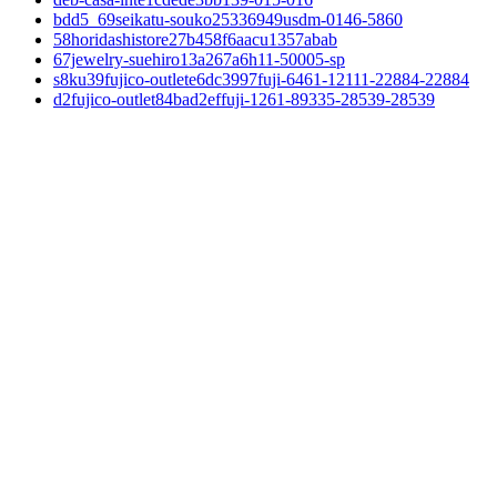
bdd5_69seikatu-souko25336949usdm-0146-5860
58horidashistore27b458f6aacu1357abab
67jewelry-suehiro13a267a6h11-50005-sp
s8ku39fujico-outlete6dc3997fuji-6461-12111-22884-22884
d2fujico-outlet84bad2effuji-1261-89335-28539-28539