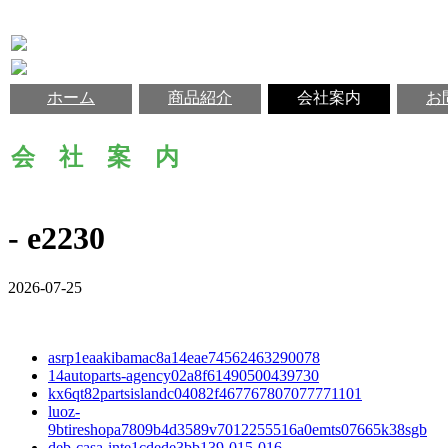
ホーム
商品紹介
会社案内
お
会 社 案 内
- e2230
2026-07-25
asrp1eaakibamac8a14eae74562463290078
14autoparts-agency02a8f61490500439730
kx6qt82partsislandc04082f467767807077771101
luoz-
9btireshopa7809b4d3589v7012255516a0emts07665k38sgb
deb-casa-inte1cdede3bb139-015-016