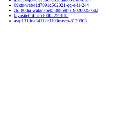
09kts-web41d7091d562021-qq-e-f1-244
zlo-86dia-watanabe0538869bp190200250-st2
fayosiie05ffac510002259ffffa
asrp131first34112e3193trusco-8179903