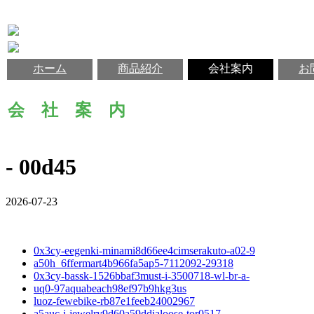
ホーム
商品紹介
会社案内
お
会 社 案 内
- 00d45
2026-07-23
0x3cy-eegenki-minami8d66ee4cimserakuto-a02-9
a50h_6ffermart4b966fa5ap5-7112092-29318
0x3cy-bassk-1526bbaf3must-i-3500718-wl-br-a-
uq0-97aquabeach98ef97b9hkg3us
luoz-fewebike-rb87e1feeb24002967
a5auc-j-jewelry9d60a59ddialoose-tor0517