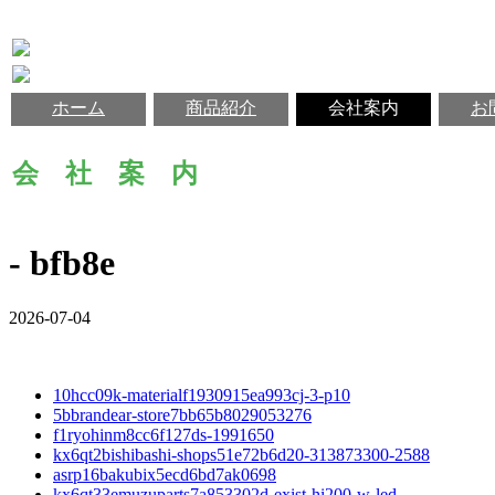
ホーム
商品紹介
会社案内
お
会 社 案 内
- bfb8e
2026-07-04
10hcc09k-materialf1930915ea993cj-3-p10
5bbrandear-store7bb65b8029053276
f1ryohinm8cc6f127ds-1991650
kx6qt2bishibashi-shops51e72b6d20-313873300-2588
asrp16bakubix5ecd6bd7ak0698
kx6qt33emuzuparts7a853302d-exist-hi200-w-led