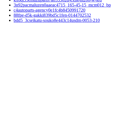
3n92pacmaluzen0aaeac4715_165-45-15_mcm012_bp
c4autoparts-agency0e1fc4b8450991720
88fpe-d5k-gakki839bd5c1fen-0144702532
bdd5_3cseikatu-souko8e443c14usdm-0053-210