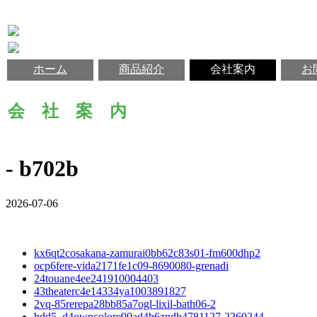
ホーム
商品紹介
会社案内
お
会 社 案 内
- b702b
2026-07-06
kx6qt2cosakana-zamurai0bb62c83s01-fm600dhp2
ocp6fere-vida2171fe1c09-8690080-grenadi
24touane4ee241910004403
43theaterc4e14334ya1003891827
2vq-85rerepa28bb85a7ogl-lixil-bath06-2
bdd5_d4owncolore99ad4b6zndb4781127-2260244