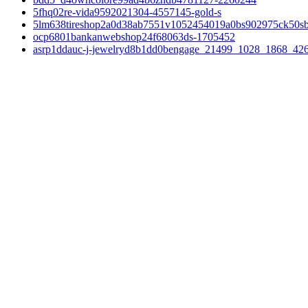
5fhq02re-vida9592021304-4557145-gold-s
5lm638tireshop2a0d38ab7551v1052454019a0bs902975ck50s
ocp6801bankanwebshop24f68063ds-1705452
asrp1ddauc-j-jewelryd8b1dd0bengage_21499_1028_1868_42