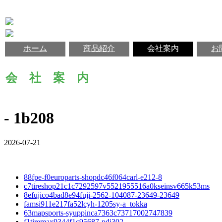
ホーム
商品紹介
会社案内
お
会 社 案 内
- 1b208
2026-07-21
88fpe-f0europarts-shopdc46f064carl-e212-8
c7tireshop21c1c7292597v5521955516a0kseinsv665k53ms
8efujico4bad8e94fuji-2562-104087-23649-23649
famsi911e217fa52lcyh-1205sy-a_tokka
63mapsports-syuppinca7363c73717002747839
f1tiremax9344f1c95687-pdi302