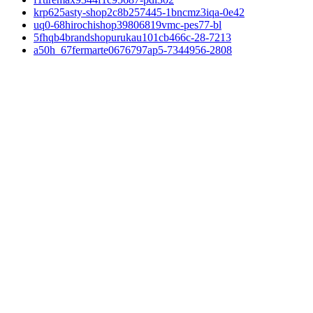
krp625asty-shop2c8b257445-1bncmz3iqa-0e42
uq0-68hirochishop39806819vmc-pes77-bl
5fhqb4brandshopurukau101cb466c-28-7213
a50h_67fermarte0676797ap5-7344956-2808