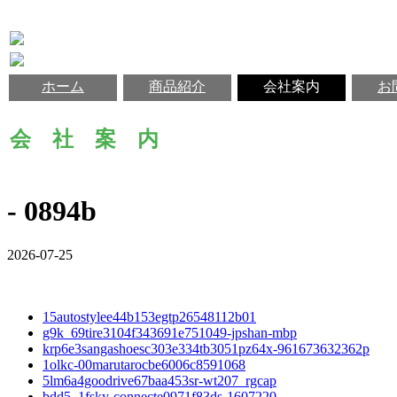
ホーム
商品紹介
会社案内
お
会 社 案 内
- 0894b
2026-07-25
15autostylee44b153egtp26548112b01
g9k_69tire3104f343691e751049-jpshan-mbp
krp6e3sangashoesc303e334tb3051pz64x-961673632362p
1olkc-00marutarocbe6006c8591068
5lm6a4goodrive67baa453sr-wt207_rgcap
bdd5_1fsky-connecte0971f83ds-1607220