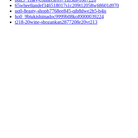
65wheellandef346518017s1c209t12058w68601d970
uq0-8easty-shopb7768ee845-qib8dwe2h5-b4is
ho0_9btukishimadoc9999b08kof0000039224
t218-20wine-shozankan2877208e20vr213