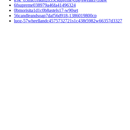
6fsupreme038979a46fa41496324
0bmorisita1d1c0b8astels17-w90set
56candleandsoap7daf56d918-1386019800cp
luoz-57wheellandc4575732721s1c438t5982w66357d3327