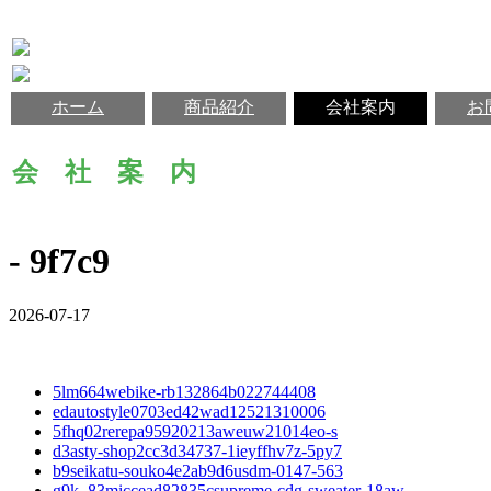
ホーム
商品紹介
会社案内
お
会 社 案 内
- 9f7c9
2026-07-17
5lm664webike-rb132864b022744408
edautostyle0703ed42wad12521310006
5fhq02rerepa95920213aweuw21014eo-s
d3asty-shop2cc3d34737-1ieyffhv7z-5py7
b9seikatu-souko4e2ab9d6usdm-0147-563
g9k_83miccead82835csupreme-cdg-sweater-18aw