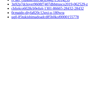
3n92p7dclover9608f7407dbbtrusco2019-062529-z
cbfujico6028cb9efuji-1301-86665-28432-28432
0cmaido-diyfa820c12gxi-u-180wra
uq0-85tukishimadoadcd85b0kof0000155778