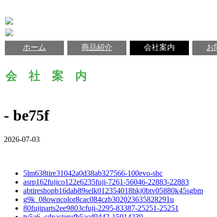
ホーム
商品紹介
会社案内
お
会 社 案 内
- be75f
2026-07-03
5lm638tire31042a0d38ab327566-100evo-sbc
asrp162fujico122e6235fuji-7261-56046-22883-22883
abtireshopb16dab89selk012354018hkj0btv05880k45sgbm
g9k_08owncolor8cac084czb302023635828291u
80fujiparts2ee9803cfuji-2295-83387-25251-25251
tv5a6_cdpasterufb5acd9442-15014239