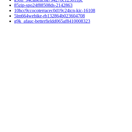
85zip-spo24f88508ds-2142863
10hcc9ccocoterracec0d19c24icn-kic-16108
5lm664webike-rb132864b023604708
g9k_afauc-betterfieldd065af8410008323