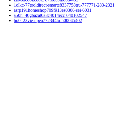
1olkc-77tooldirect-smarte8337758tru-777771-283-2321
asrp191homeshop709f913es0306-sei-6031
a50h_40gbazal0a8c4014ecc-040102547
ho0_23vie-upea772344tu-500045402