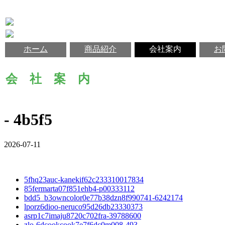
ホーム
商品紹介
会社案内
お
会 社 案 内
- 4b5f5
2026-07-11
5fhq23auc-kanekif62c233310017834
85fermarta07f851ehb4-p00333112
bdd5_b3owncolor0e77b38dzn8f990741-6242174
lporz6dioo-neruco95d26db23330373
asrp1c7imaju8720c702fra-39788600
zlo-6dcookcook7e7f6dc0m008-493