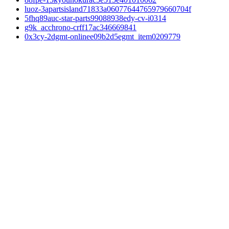
luoz-3apartsisland71833a06077644765979660704f
5fhq89auc-star-parts99088938edy-cv-i0314
g9k_acchrono-crff17ac346669841
0x3cy-2dgmt-onlinee09b2d5egmt_item0209779