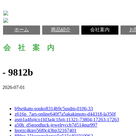
ホーム
商品紹介
会社案内
お
会 社 案 内
- 9812b
2026-07-01
b9seikatu-souko8314b9c5usdm-0106-33
z616p_7ars-online640f7a5akakimoto-d44318-la350f
asrp1a4fujico1fd3a4c1fuji-11321-73804-17263-17263
a50h_d5goodluck-jewelryccb7d514gur997
lporzc4kiro56f0c43bp32167401
88fpe-15kyounokurac5e515e401010062