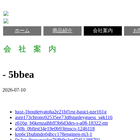
ホーム
商品紹介
会社案内
お
会 社 案 内
- 5bbea
2026-07-10
luoz-1boutletyatoha2e21bf1rsr-basici-nze161g
asrp173chrono92535ee73d8stanleyguess_sgk116
z616p_b6kenzaihbff3b6d3des-s-a08-18322-rm
a50h_0bfirst34e19e0b93trusco-1246118
krp6c1buhindo04bcc178enginen-rn3-1
0x3cy-9eowncolor768b9e3ezf7d51288791