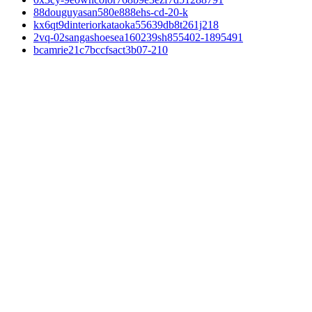
88douguyasan580e888ehs-cd-20-k
kx6qt9dinteriorkataoka55639db8t261j218
2vq-02sangashoesea160239sh855402-1895491
bcamrie21c7bccfsact3b07-210