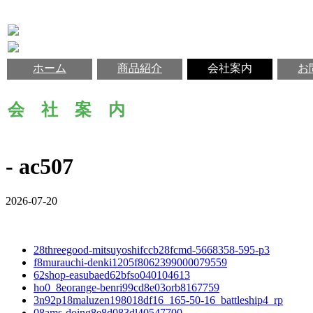
ホーム
商品紹介
会社案内
お
会 社 案 内
- ac507
2026-07-20
28threegood-mitsuyoshifccb28fcmd-5668358-595-p3
f8murauchi-denki1205f8062399000079559
62shop-easubaed62bfso040104613
ho0_8eorange-benri99cd8e03orb8167759
3n92p18maluzen198018df16_165-50-16_battleship4_rp
08ams-doing8e8d083dl40547700