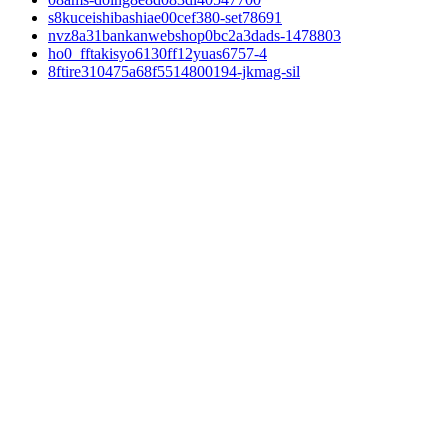
s8kuceishibashiae00cef380-set78691
nvz8a31bankanwebshop0bc2a3dads-1478803
ho0_fftakisyo6130ff12yuas6757-4
8ftire310475a68f5514800194-jkmag-sil