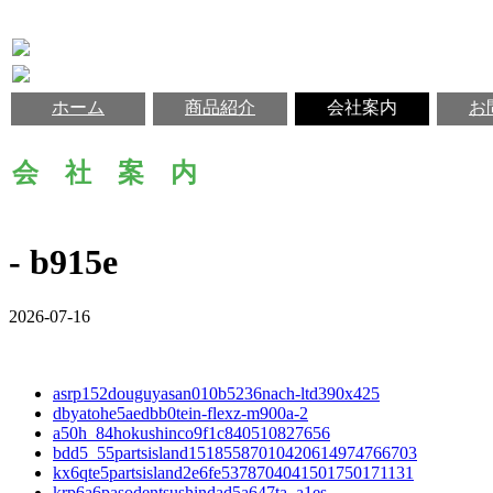
ホーム
商品紹介
会社案内
お
会 社 案 内
- b915e
2026-07-16
asrp152douguyasan010b5236nach-ltd390x425
dbyatohe5aedbb0tein-flexz-m900a-2
a50h_84hokushinco9f1c840510827656
bdd5_55partsisland15185587010420614974766703
kx6qte5partsisland2e6fe5378704041501750171131
krp6a6pasodentsushindad5a647ta_a1es