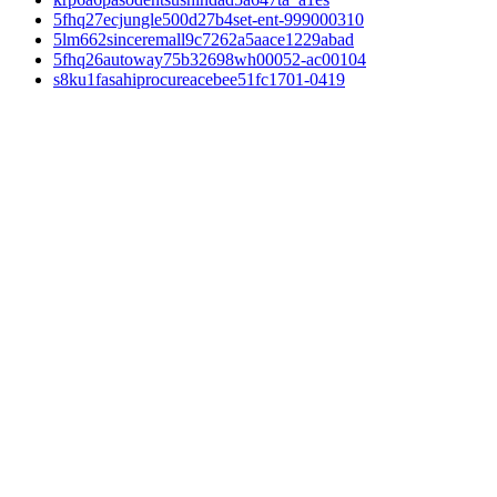
5fhq27ecjungle500d27b4set-ent-999000310
5lm662sinceremall9c7262a5aace1229abad
5fhq26autoway75b32698wh00052-ac00104
s8ku1fasahiprocureacebee51fc1701-0419