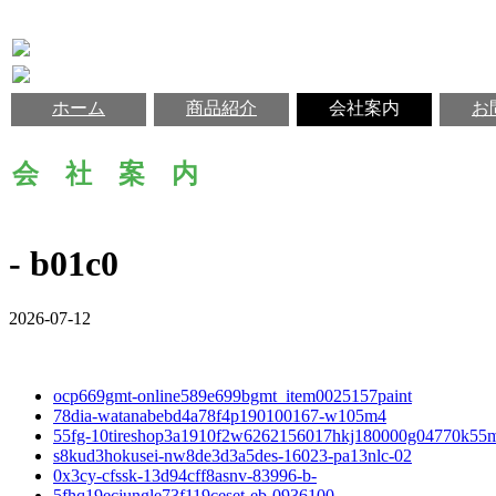
ホーム
商品紹介
会社案内
お
会 社 案 内
- b01c0
2026-07-12
ocp669gmt-online589e699bgmt_item0025157paint
78dia-watanabebd4a78f4p190100167-w105m4
55fg-10tireshop3a1910f2w6262156017hkj180000g04770k55
s8kud3hokusei-nw8de3d3a5des-16023-pa13nlc-02
0x3cy-cfssk-13d94cff8asnv-83996-b-
5fhq19ecjungle73f119ceset-eb-0936100