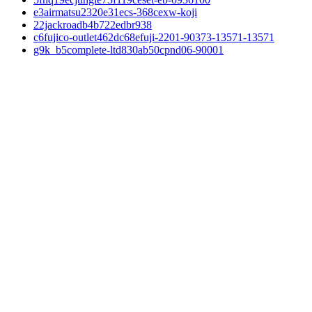
e3airmatsu2320e31ecs-368cexw-koji
22jackroadb4b722edbr938
c6fujico-outlet462dc68efuji-2201-90373-13571-13571
g9k_b5complete-ltd830ab50cpnd06-90001