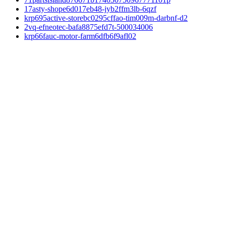
17asty-shope6d017eb48-jyb2ffm3lb-6qzf
krp695active-storebc0295cffao-tim009m-darbnf-d2
2vq-efneotec-bafa8875efd7t-500034006
krp66fauc-motor-farm6dfb6f9afl02