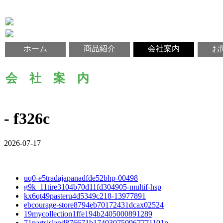
ホーム
商品紹介
会社案内
お
会 社 案 内
- f326c
2026-07-17
uq0-e5tradajapanadfde52bhp-00498
g9k_11tire3104b70d11fd304905-multif-hsp
kx6qt49pasteru4d5349c218-13977891
ebcourage-store8794eb70172431dcax02524
19mycollection1ffe194b2405000891289
71partsisland876671b174030750967771101p