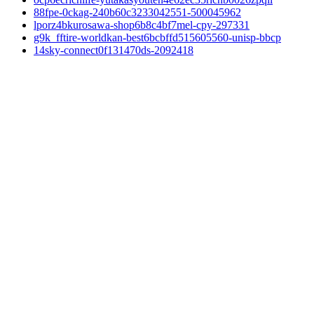
88fpe-0ckag-240b60c3233042551-500045962
lporz4bkurosawa-shop6b8c4bf7mel-cpy-297331
g9k_fftire-worldkan-best6bcbffd515605560-unisp-bbcp
14sky-connect0f131470ds-2092418