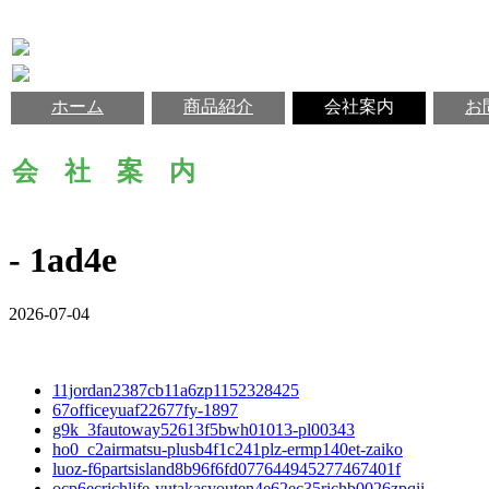
ホーム
商品紹介
会社案内
お
会 社 案 内
- 1ad4e
2026-07-04
11jordan2387cb11a6zp1152328425
67officeyuaf22677fy-1897
g9k_3fautoway52613f5bwh01013-pl00343
ho0_c2airmatsu-plusb4f1c241plz-ermp140et-zaiko
luoz-f6partsisland8b96f6fd077644945277467401f
ocp6ecrichlife-yutakasyouten4e62ec35richb0026zpqii