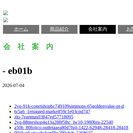
ホーム
商品紹介
会社案内
お
会 社 案 内
- eb01b
2026-07-04
2vq-91h-conetshopbc749109simmons-65goldenvalue-pt-d
tv5a6_1erugged-marketf59c1e03cpd747
zlo-7earimas03847ed57718095
2vq-88tireshop4u13a288f5lhc_lw10-1980bru-22540
a50h_80fujico-outletaaea80d7fuji-1422-62948-28418-28418
991bankanwebshop9bc299abds-1268637