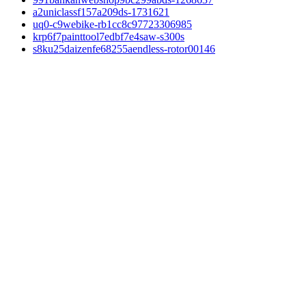
a2uniclassf157a209ds-1731621
uq0-c9webike-rb1cc8c97723306985
krp6f7painttool7edbf7e4saw-s300s
s8ku25daizenfe68255aendless-rotor00146