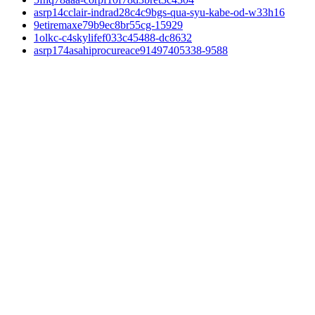
asrp14cclair-indrad28c4c9bgs-qua-syu-kabe-od-w33h16
9etiremaxe79b9ec8br55cg-15929
1olkc-c4skylifef033c45488-dc8632
asrp174asahiprocureace91497405338-9588