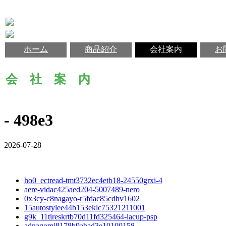
ホーム
商品紹介
会社案内
お
会 社 案 内
- 498e3
2026-07-28
ho0_ectread-tmt3732ec4etb18-24550grxi-4
aere-vidac425aed204-5007489-nero
0x3cy-c8nagayo-r5fdac85cdhv1602
15autostylee44b153eklc75321211001
g9k_11tireskrtb70d11fd325464-lacup-psp
adnagomi8178b9abad3e10100158