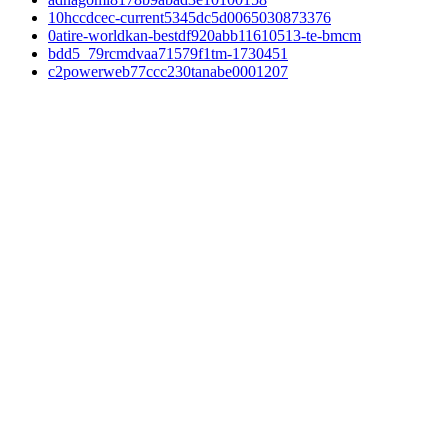
10hccdcec-current5345dc5d0065030873376
0atire-worldkan-bestdf920abb11610513-te-bmcm
bdd5_79rcmdvaa71579f1tm-1730451
c2powerweb77ccc230tanabe0001207