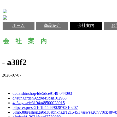
ホーム
商品紹介
会社案内
お
会 社 案 内
- a38f2
2026-07-07
dcdaishinshop4de5dce9149-044093
d4sungarden9229d45bsg102968
4a3-syo-eic8194a48500028915
b4pc-express51c1b44d4902870810207
5lm638tireshop2a0d38abnkns2r12154517aswsa20r770ck48w
4fedenki12024feeed2739883