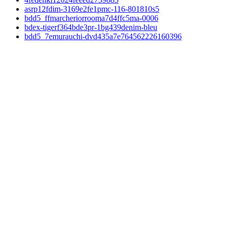
asrp12fdim-3169e2fe1pmc-116-801810s5
bdd5_ffmarcheriorrooma7d4ffc5ma-0006
bdex-tigerf364bde3pr-1bg439denim-bleu
bdd5_7emurauchi-dvd435a7e764562226160396