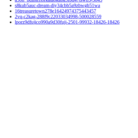
s8kub5auc-dream-diy34cbb5a9zbwgb51wa
16treasuretown278e16424974375443457
2vq-c2kag-288f9c22033034998-500028559
lporz9dfujico990a9d30fuji-2501-99932-18426-18426