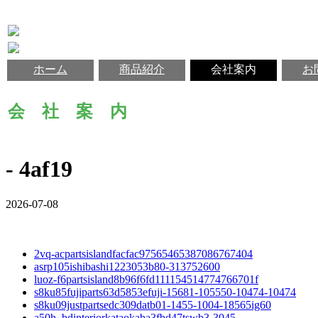
ホーム
商品紹介
会社案内
お
会 社 案 内
- 4af19
2026-07-08
2vq-acpartsislandfacfac97565465387086767404
asrp105ishibashi1223053b80-313752600
luoz-f6partsisland8b96f6fd111154514774766701f
s8ku85fujiparts63d5853efuji-15681-105550-10474-10474
s8ku09justpartsedc309datb01-1455-1004-18565ig60
a50h_bdinteriorkataokaba3fbd47tswb3-3045