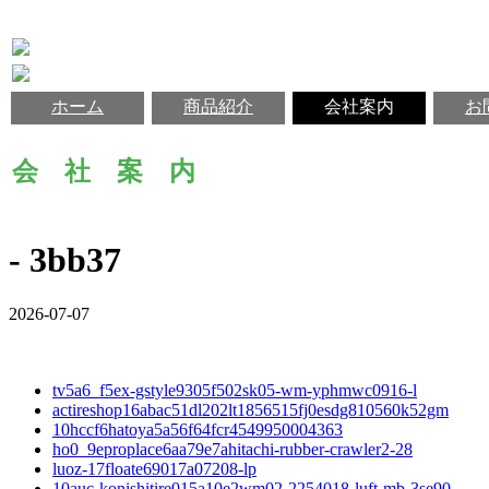
ホーム
商品紹介
会社案内
お
会 社 案 内
- 3bb37
2026-07-07
tv5a6_f5ex-gstyle9305f502sk05-wm-yphmwc0916-l
actireshop16abac51dl202lt1856515fj0esdg810560k52gm
10hccf6hatoya5a56f64fcr4549950004363
ho0_9eproplace6aa79e7ahitachi-rubber-crawler2-28
luoz-17floate69017a07208-lp
10auc-konishitire015a10e2wm02-2254018-luft-mb-3se90