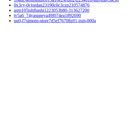
0x3cy-0cjordan23190c0c3czp210574876
asrp105ishibashi1223053b80-313627200
tv5a6_74yasuneya49f074ea1892690
uq0-f7simons-store7d5ef76708z01-txm-000a