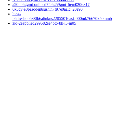
a50h_64gmt-onlined7fa6459gmt_item0206817
0x3cy-e0pasodentsushin7f97e0aalc_20e90
luoz-
b6tireshop638fb6a6nkns22055016asia000mk76670k50mmb
zlo-2eapplied299582ee4bto-bk-i5-m05