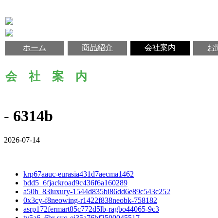
ホーム
商品紹介
会社案内
お
会 社 案 内
- 6314b
2026-07-14
krp67aauc-eurasia431d7aecma1462
bdd5_6fjackroad9c436f6a160289
a50h_83luxury-1544d835bi86dd6e89c543c252
0x3cy-f8neowing-r1422f838neobk-758182
asrp172fermart85c772d5lb-ragbo44065-9c3
tv5a6_6br-syo-ei35a76bf2500045517