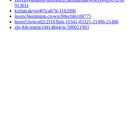
91361s
kx6qtcakyse405ca87tr-1162096
lporzcfgemming-crown39fecf46108775
lporzf1fujico82c2f183fuji-10341-83321-21496-21496
zlo-84commit10d14844cts-500021903