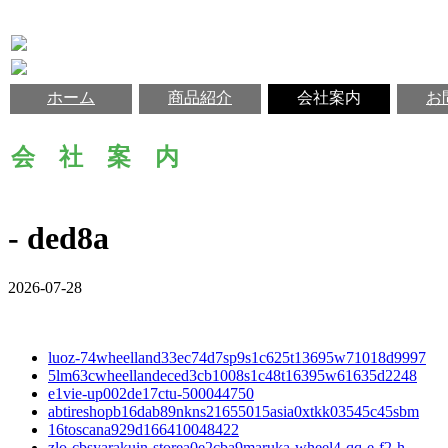
ホーム
商品紹介
会社案内
お
会 社 案 内
- ded8a
2026-07-28
luoz-74wheelland33ec74d7sp9s1c625t13695w71018d9997
5lm63cwheellandeced3cb1008s1c48t16395w61635d2248
e1vie-up002de17ctu-500044750
abtireshopb16dab89nkns21655015asia0xtkk03545c45sbm
16toscana929d166410048422
zlo-cbsyarakuin-storea0e2cba9maruka-wheel4-qq-e-f2-h-