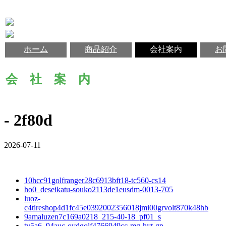
ホーム
商品紹介
会社案内
お
会 社 案 内
- 2f80d
2026-07-11
10hcc91golfranger28c6913bft18-tc560-cs14
ho0_deseikatu-souko2113de1eusdm-0013-705
luoz-
c4tireshop4d1fc45e0392002356018jmi00grvolt870k48hb
9amaluzen7c169a0218_215-40-18_pf01_s
tv5a6_94auc-ovdgolf4766949cc-mg-hyt-gp