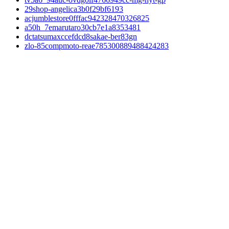
29shop-angelica3b0f29bf6193
acjumblestore0fffac942328470326825
a50h_7emarutaro30cb7e1a8353481
dctatsumaxccefdcd8sakae-ber83gn
zlo-85compmoto-reae785300889488424283