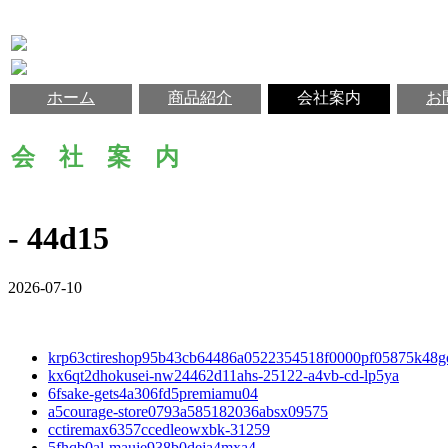
ホーム
商品紹介
会社案内
お
会 社 案 内
- 44d15
2026-07-10
krp63ctireshop95b43cb64486a0522354518f0000pf05875k48g
kx6qt2dhokusei-nw24462d11ahs-25122-a4vb-cd-lp5ya
6fsake-gets4a306fd5premiamu04
a5courage-store0793a585182036absx09575
cctiremax6357ccedleowxbk-31259
5fhqb0al-mauje938b0deja4mxa4