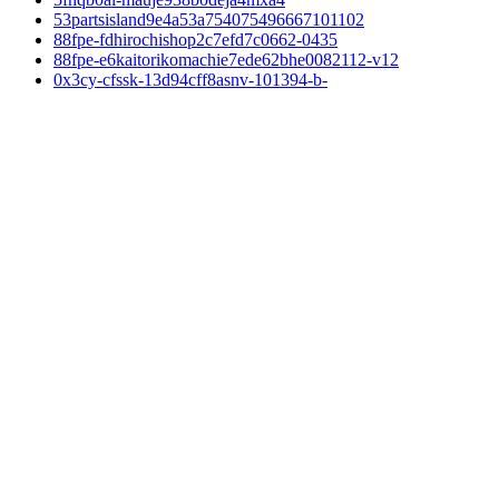
53partsisland9e4a53a754075496667101102
88fpe-fdhirochishop2c7efd7c0662-0435
88fpe-e6kaitorikomachie7ede62bhe0082112-v12
0x3cy-cfssk-13d94cff8asnv-101394-b-