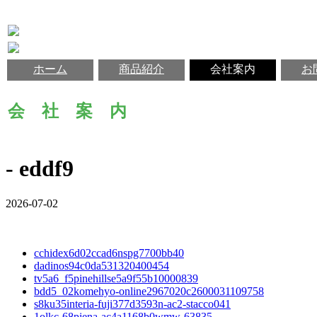
ホーム
商品紹介
会社案内
お
会 社 案 内
- eddf9
2026-07-02
cchidex6d02ccad6nspg7700bb40
dadinos94c0da531320400454
tv5a6_f5pinehillse5a9f55b10000839
bdd5_02komehyo-online2967020c2600031109758
s8ku35interia-fuji377d3593n-ac2-stacco041
1olkc-68piena-ac4a1168b0wmw-63835