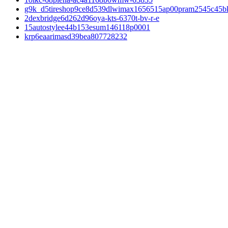
g9k_d5tireshop9ce8d539dlwimax1656515ap00pram2545c45b
2dexbridge6d262d96oya-kts-6370t-bv-r-e
15autostylee44b153esum146118p0001
krp6eaarimasd39bea807728232