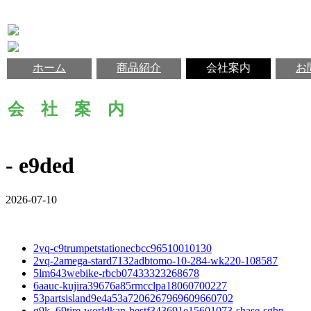
ホーム
商品紹介
会社案内
お
会 社 案 内
- e9ded
2026-07-10
2vq-c9trumpetstationecbcc96510010130
2vq-2amega-stard7132adbtomo-10-284-wk220-108587
5lm643webike-rbcb07433323268678
6aauc-kujira39676a85rmcclpa18060700227
53partsisland9e4a53a7206267969609660702
g9k_69tire-worldkan-bestf343691e15601073-shase-sgbp