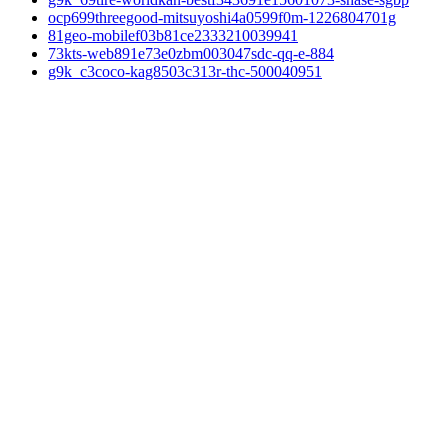
ocp699threegood-mitsuyoshi4a0599f0m-1226804701g
81geo-mobilef03b81ce2333210039941
73kts-web891e73e0zbm003047sdc-qq-e-884
g9k_c3coco-kag8503c313r-thc-500040951