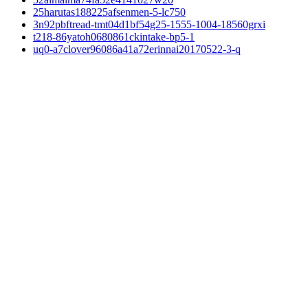
25harutas188225afsenmen-5-lc750
3n92pbftread-tmt04d1bf54g25-1555-1004-18560grxi
t218-86yatoh0680861ckintake-bp5-1
uq0-a7clover96086a41a72erinnai20170522-3-q