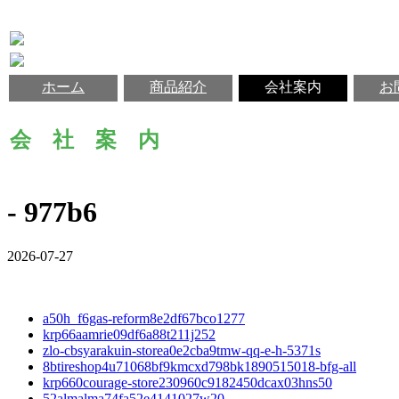
ホーム
商品紹介
会社案内
お
会 社 案 内
- 977b6
2026-07-27
a50h_f6gas-reform8e2df67bco1277
krp66aamrie09df6a88t211j252
zlo-cbsyarakuin-storea0e2cba9tmw-qq-e-h-5371s
8btireshop4u71068bf9kmcxd798bk1890515018-bfg-all
krp660courage-store230960c9182450dcax03hns50
52almalma74fa52e4141027w20