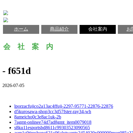
ホーム
商品紹介
会社案内
お
会 社 案 内
- f651d
2026-07-05
lporzacfujico2a13ac4ffuji-2297-95771-22876-22876
d5kurosawa-shop3cc3d57fster-ray34-wh
8ameicho0c3e8ac1uk-2b
7agmt-onlinee74d7ad8gmt_item0079018
s8ku11esportsbd8611c99303523090565
asrp1c0tireshopc621c06alxtwenty2454020x000000mon085a2