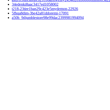
34edenki8aac3417ed1058002
t218-23tire1ban29c423e5mydemon-22926
5fhqa8dim-3be42a81ddoremi-17091
a50h_9djumblestore98e99dac2399981994094