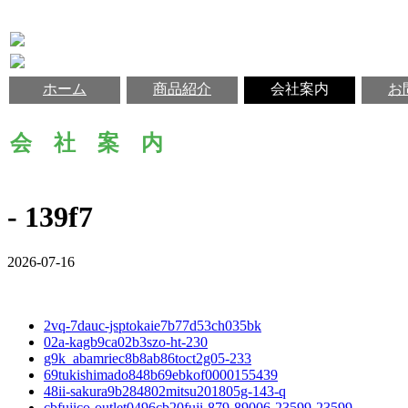
ホーム
商品紹介
会社案内
お
会 社 案 内
- 139f7
2026-07-16
2vq-7dauc-jsptokaie7b77d53ch035bk
02a-kagb9ca02b3szo-ht-230
g9k_abamriec8b8ab86toct2g05-233
69tukishimado848b69ebkof0000155439
48ii-sakura9b284802mitsu201805g-143-q
cbfujico-outlet0496cb20fuji-879-89006-23599-23599