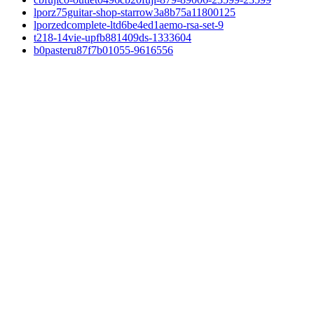
lporz75guitar-shop-starrow3a8b75a11800125
lporzedcomplete-ltd6be4ed1aemo-rsa-set-9
t218-14vie-upfb881409ds-1333604
b0pasteru87f7b01055-9616556