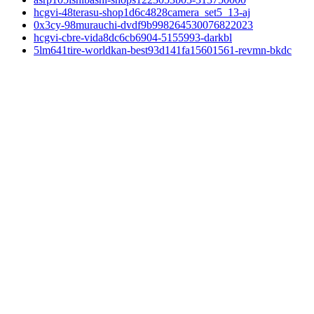
hcgvi-48terasu-shop1d6c4828camera_set5_13-aj
0x3cy-98murauchi-dvdf9b998264530076822023
hcgvi-cbre-vida8dc6cb6904-5155993-darkbl
5lm641tire-worldkan-best93d141fa15601561-revmn-bkdc