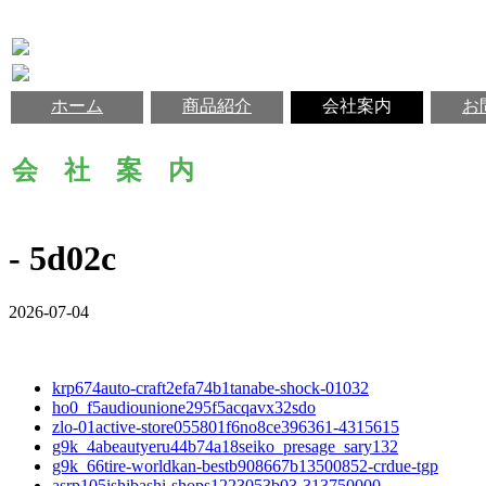
ホーム
商品紹介
会社案内
お
会 社 案 内
- 5d02c
2026-07-04
krp674auto-craft2efa74b1tanabe-shock-01032
ho0_f5audiounione295f5acqavx32sdo
zlo-01active-store055801f6no8ce396361-4315615
g9k_4abeautyeru44b74a18seiko_presage_sary132
g9k_66tire-worldkan-bestb908667b13500852-crdue-tgp
asrp105ishibashi-shops1223053b03-313750000