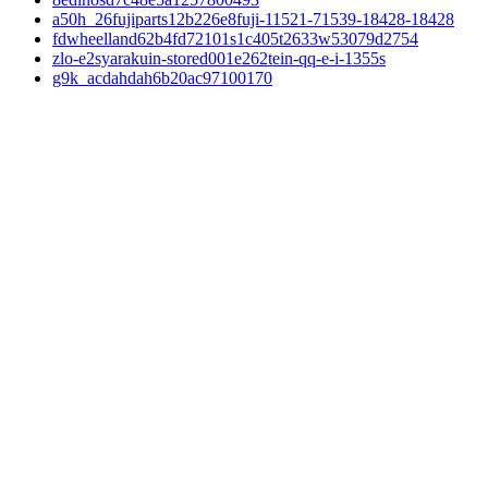
a50h_26fujiparts12b226e8fuji-11521-71539-18428-18428
fdwheelland62b4fd72101s1c405t2633w53079d2754
zlo-e2syarakuin-stored001e262tein-qq-e-i-1355s
g9k_acdahdah6b20ac97100170