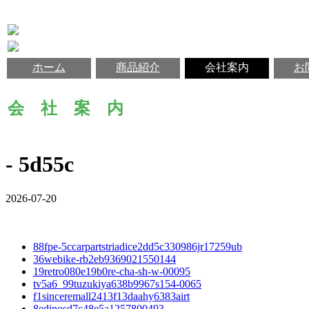
ホーム
商品紹介
会社案内
お
会 社 案 内
- 5d55c
2026-07-20
88fpe-5ccarpartstriadice2dd5c330986jr17259ub
36webike-rb2eb9369021550144
19retro080e19b0re-cha-sh-w-00095
tv5a6_99tuzukiya638b9967s154-0065
f1sinceremall2413f13daahy6383airt
8edinosd7c48e5a1257800493