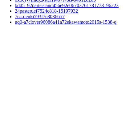
bdd5_92partsisland456e92e06703761781778196223
24pasteruef7524c818-15197932
7ea-denki593f7e8036657
uq0-a7clover96086a41a72ekawamoto2015s-1538-q