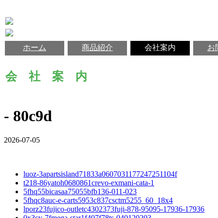
ホーム
商品紹介
会社案内
お
会 社 案 内
- 80c9d
2026-07-05
luoz-3apartsisland71833a0607031177247251104f
t218-86yatoh0680861crevo-exmani-cata-1
5fhq55bicasaa75055bfb136-011-023
5fhqc8auc-e-carts5953c837csctm5255_60_18x4
lporz23fujico-outletc4302373fuji-878-95095-17936-17936
0x3cy-7fmega-star1f407f78ts-040120203