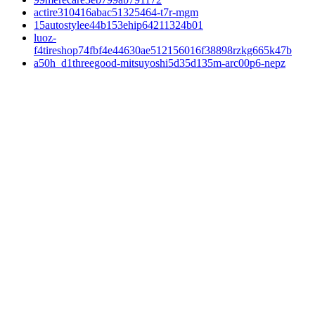
actire310416abac51325464-t7r-mgm
15autostylee44b153ehip64211324b01
luoz-
f4tireshop74fbf4e44630ae512156016f38898rzkg665k47b
a50h_d1threegood-mitsuyoshi5d35d135m-arc00p6-nepz