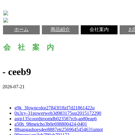
ホーム
商品紹介
会社案内
お
会 社 案 内
- ceeb9
2026-07-21
g9k_3fowncolor27843f18zf7d21861422u
0x3cy-31powerweb3d983175ssr2015172290
asrp135coordiroomdb023587rcb-ap80eap6
a50h_98meicho3b0e698800424-0401
88sangashoes4ee8887etr2569645454631umot
99merecare3eb799ab791172